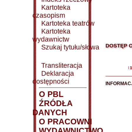
Kartoteka
czasopism
Kartoteka teatrów
Kartoteka
wydawnictw
DOSTĘP O
Szukaj tytułu/słowa
Transliteracja
|
S
Deklaracja
dostępności
INFORMACJ
O PBL
ŹRÓDŁA
DANYCH
O PRACOWNI
WYDAWNICTWO