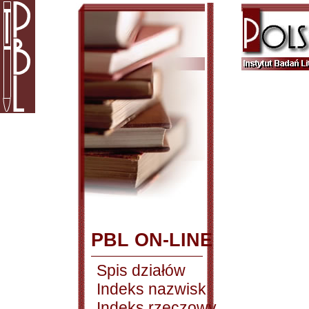
PBL ON-LINE
Spis działów
Indeks nazwisk
Indeks rzeczowy