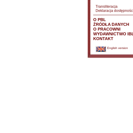
Transliteracja
Deklaracja dostępnośc
O PBL
ŹRÓDŁA DANYCH
O PRACOWNI
WYDAWNICTWO IB
KONTAKT
English version