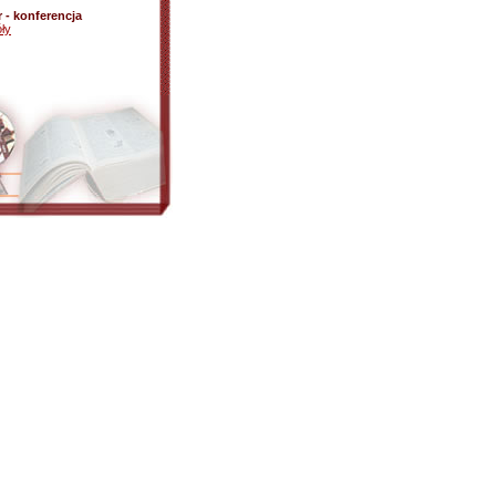
r - konferencja
ły