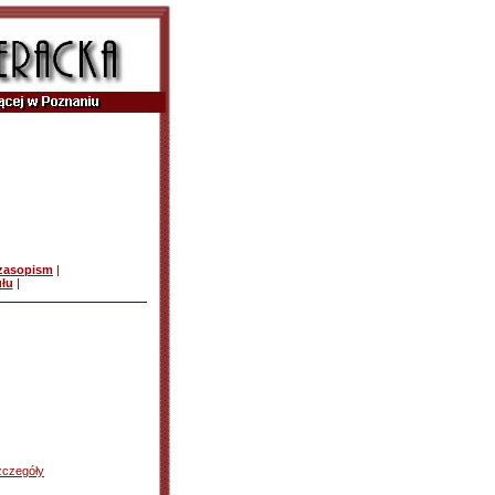
czasopism
|
ułu
|
zczegóły