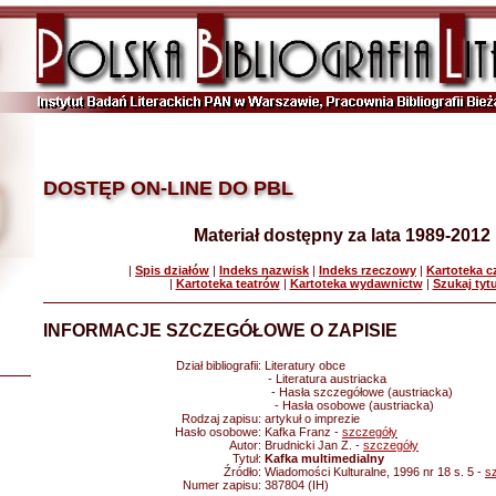
DOSTĘP ON-LINE DO PBL
Materiał dostępny za lata 1989-2012
|
Spis działów
|
Indeks nazwisk
|
Indeks rzeczowy
|
Kartoteka 
|
Kartoteka teatrów
|
Kartoteka wydawnictw
|
Szukaj tyt
INFORMACJE SZCZEGÓŁOWE O ZAPISIE
Dział bibliografii:
Literatury obce
- Literatura austriacka
- Hasła szczegółowe (austriacka)
- Hasła osobowe (austriacka)
Rodzaj zapisu:
artykuł o imprezie
Hasło osobowe:
Kafka Franz -
szczegóły
Autor:
Brudnicki Jan Z. -
szczegóły
Tytuł:
Kafka multimedialny
Źródło:
Wiadomości Kulturalne, 1996 nr 18 s. 5 -
s
Numer zapisu:
387804 (IH)