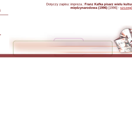
Dotyczy zapisu:
impreza.:
Franz Kafka pisarz wielu kultu
międzynarodowa (1996)
[1996] -
szczegó
i
L