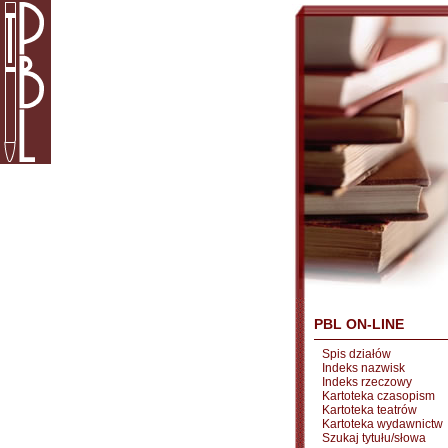
PBL ON-LINE
Spis działów
Indeks nazwisk
Indeks rzeczowy
Kartoteka czasopism
Kartoteka teatrów
Kartoteka wydawnictw
Szukaj tytułu/słowa