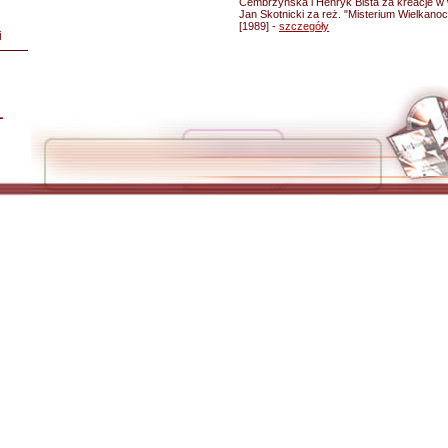
Cembrzyńska i Henryk Bista za kreacje w 
Jan Skotnicki za reż. "Misterium Wielkano
[1989] -
szczegóły
i
L