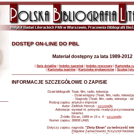
DOSTĘP ON-LINE DO PBL
Materiał dostępny za lata 1989-2012
|
Spis działów
|
Indeks nazwisk
|
Indeks rzeczowy
|
Kartoteka 
|
Kartoteka teatrów
|
Kartoteka wydawnictw
|
Szukaj tyt
INFORMACJE SZCZEGÓŁOWE O ZAPISIE
Dział bibliografii:
Teatr, film, radio, telewizja
- Dział wstępny (Teatr, film, radio, telewizja
- Nagrody (Teatr, film, radio, telewizja - o
Rodzaj zapisu:
artykuł o imprezie
Autor:
Zieliński Henryk -
szczegóły
Adnotacje:
wywiad nt. pomysłu i tradycji przyznawania
Iskierko
Źródło:
Ekran, 1989 nr 15 s. 4 -
szczegóły
Numer zapisu:
38808 (AW)
Dotyczy zapisu:
nagroda:
"Złoty Ekran" za twórczość tel
Zbigniew Zamachowski; Krzysztof Kieślows