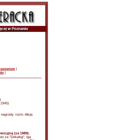
czasopism
|
ułu
|
)
d 1945)
 nagrody; rozm. Alicja
ewizyjną (za 1989)
,
ki za "Dekalog"; Iga