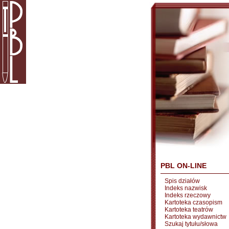
PBL ON-LINE
Spis działów
Indeks nazwisk
Indeks rzeczowy
Kartoteka czasopism
Kartoteka teatrów
Kartoteka wydawnictw
Szukaj tytułu/słowa