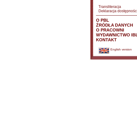
Transliteracja
Deklaracja dostępnośc
O PBL
ŹRÓDŁA DANYCH
O PRACOWNI
WYDAWNICTWO IB
KONTAKT
English version