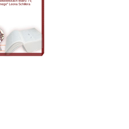
widowiskach teatru TV,
cnego" Leona Schillera