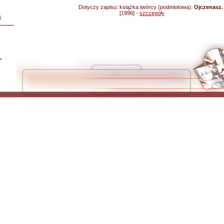
Dotyczy zapisu:
książka twórcy (podmiotowa):
Ojczenasz.
[1996] -
szczegóły
i
L