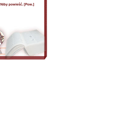
 Niby powieść. [Pow.]