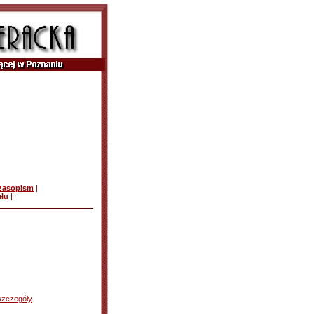
czasopism
|
ułu
|
szczegóły