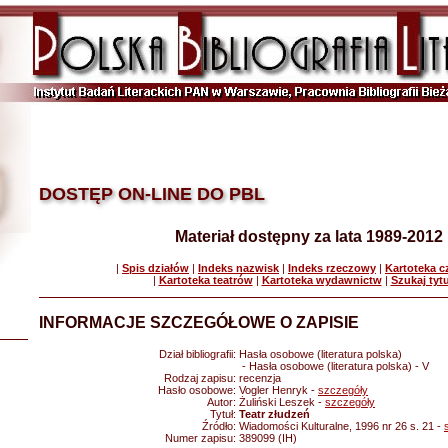
DOSTĘP ON-LINE DO PBL
Materiał dostępny za lata 1989-2012
|
Spis działów
|
Indeks nazwisk
|
Indeks rzeczowy
|
Kartoteka 
|
Kartoteka teatrów
|
Kartoteka wydawnictw
|
Szukaj tyt
INFORMACJE SZCZEGÓŁOWE O ZAPISIE
Dział bibliografii:
Hasła osobowe (literatura polska)
- Hasła osobowe (literatura polska) - V
Rodzaj zapisu:
recenzja
Hasło osobowe:
Vogler Henryk -
szczegóły
Autor:
Żuliński Leszek -
szczegóły
Tytuł:
Teatr złudzeń
Źródło:
Wiadomości Kulturalne, 1996 nr 26 s. 21 -
Numer zapisu:
389099 (IH)