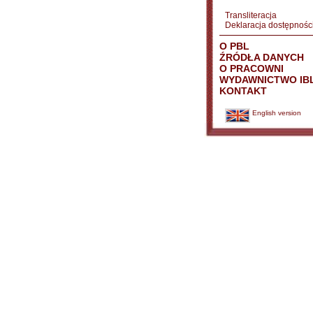
Transliteracja
Deklaracja dostępnośc
O PBL
ŹRÓDŁA DANYCH
O PRACOWNI
WYDAWNICTWO IB
KONTAKT
English version