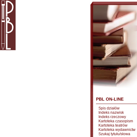
PBL ON-LINE
Spis działów
Indeks nazwisk
Indeks rzeczowy
Kartoteka czasopism
Kartoteka teatrów
Kartoteka wydawnictw
Szukaj tytułu/słowa