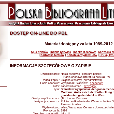
DOSTĘP ON-LINE DO PBL
Materiał dostępny za lata 1989-2012
|
Spis działów
|
Indeks nazwisk
|
Indeks rzeczowy
|
Kartoteka 
|
Kartoteka teatrów
|
Kartoteka wydawnictw
|
Szukaj tyt
INFORMACJE SZCZEGÓŁOWE O ZAPISIE
Dział bibliografii:
Hasła osobowe (literatura polska)
- Hasła osobowe (literatura polska) - W
Rodzaj zapisu:
książka o twórcy (przedmiotowa)
Hasło osobowe:
Wyspiański Stanisław -
szczegóły
Autor:
Taborski Roman -
szczegóły
Tytuł:
Stanisław Wyspiański, der grosse Scho
Moderne. Anlaesslich der Enthuellung 
gewidmeten gedenktafel in Wien
Osoby współtworzące:
[Tł.] Joanna Ziemska
Instytucja sprawcza:
Polnische Akademie der Wissenschaften. W
Zentrum in Wien
Wydawnictwo:
Wien, Warszawa: Centrum Upowszechnian
Rok wydania:
1996
Opis fizyczny książki:
44 s., il.