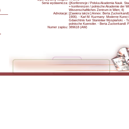
Seria wydawnicza:
([Konferencje / Polska Akademia Nauk. St
= konferenzen / polnische Akademie der W
Wissenschaftliches Zentrum in Wien; 4)
i
Adnotacje:
[Zawiera także:] Annex: Berta Zuckerkandl
1906). - Karl M. Kuzmany: Moderne Kunst 
Gdaechtnis fuer Stanisław Wyspiański. - T
polnische Kuenstler. - Berta Zuckerkandl: 
Numer zapisu:
389618 (AW)
L