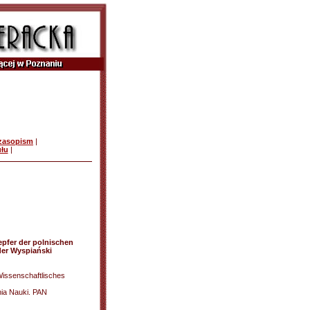
czasopism
|
ułu
|
epfer der polnischen
der Wyspiański
issenschaftlisches
ia Nauki. PAN