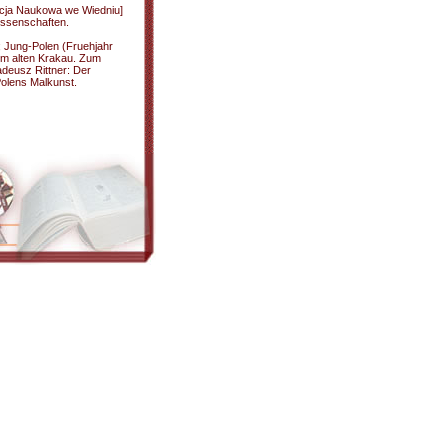
acja Naukowa we Wiedniu]
issenschaften.
; Jung-Polen (Fruehjahr
im alten Krakau. Zum
adeusz Rittner: Der
Polens Malkunst.