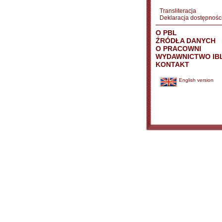
Transliteracja
Deklaracja dostępnośc
O PBL
ŹRÓDŁA DANYCH
O PRACOWNI
WYDAWNICTWO IB
KONTAKT
English version