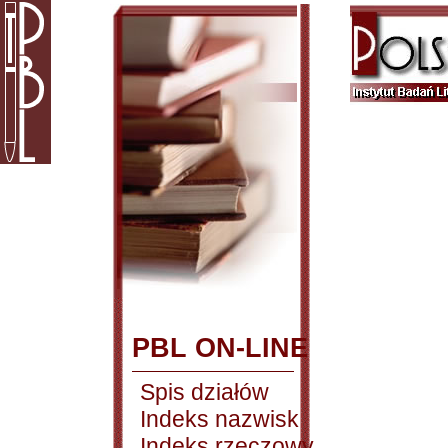
PBL ON-LINE
Spis działów
Indeks nazwisk
Indeks rzeczowy