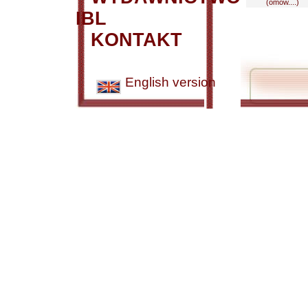
(omów....)
IBL
KONTAKT
English version