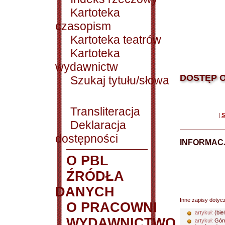
Kartoteka
czasopism
Kartoteka teatrów
Kartoteka
wydawnictw
DOSTĘP O
Szukaj tytułu/słowa
Transliteracja
|
S
Deklaracja
dostępności
INFORMACJ
O PBL
ŹRÓDŁA
DANYCH
Inne zapisy dotyc
O PRACOWNI
artykuł:
(bie
WYDAWNICTWO
artykuł:
Górn