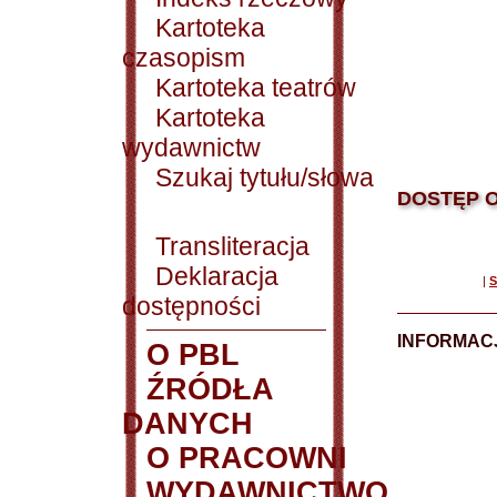
Kartoteka
czasopism
Kartoteka teatrów
Kartoteka
wydawnictw
Szukaj tytułu/słowa
DOSTĘP O
Transliteracja
Deklaracja
|
S
dostępności
INFORMACJ
O PBL
ŹRÓDŁA
DANYCH
O PRACOWNI
WYDAWNICTWO