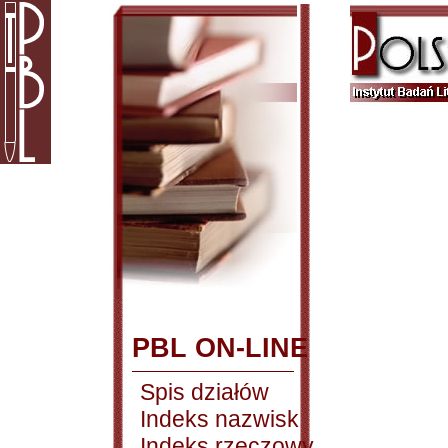
PBL ON-LINE
Spis działów
Indeks nazwisk
Indeks rzeczowy