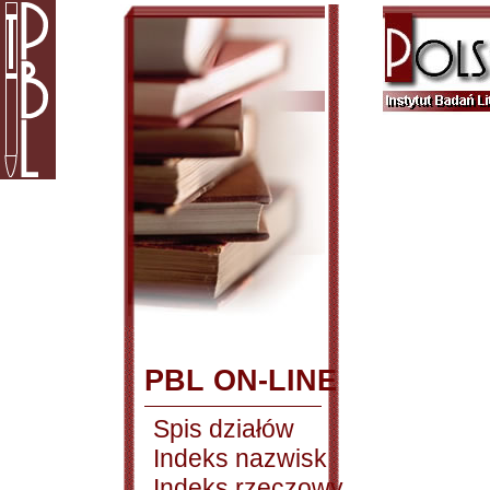
PBL ON-LINE
Spis działów
Indeks nazwisk
Indeks rzeczowy