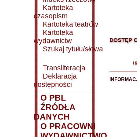
Kartoteka
czasopism
Kartoteka teatrów
Kartoteka
wydawnictw
DOSTĘP O
Szukaj tytułu/słowa
|
S
Transliteracja
Deklaracja
INFORMACJ
dostępności
O PBL
ŹRÓDŁA
DANYCH
O PRACOWNI
WYDAWNICTWO