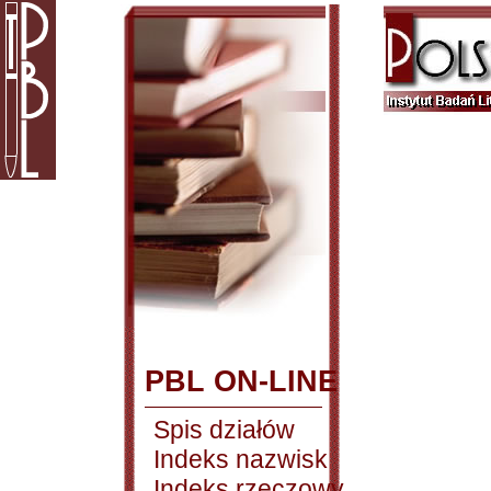
PBL ON-LINE
Spis działów
Indeks nazwisk
Indeks rzeczowy