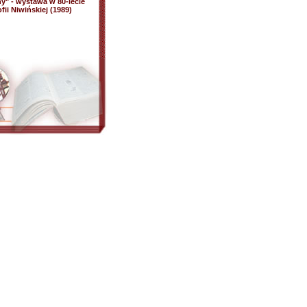
ny" - wystawa w 80-lecie
ofii Niwińskiej (1989)