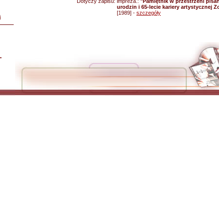
Dotyczy zapisu:
impreza.:
"Pamiętnik w przestrzeni pisa
urodzin i 65-lecie kariery artystycznej Z
[1989] -
szczegóły
i
L