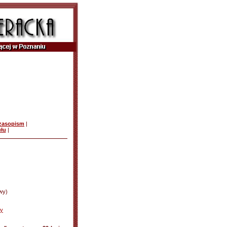
czasopism
|
ułu
|
wy)
ły