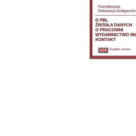
Transliteracja
Deklaracja dostępnośc
O PBL
ŹRÓDŁA DANYCH
O PRACOWNI
WYDAWNICTWO IB
KONTAKT
English version