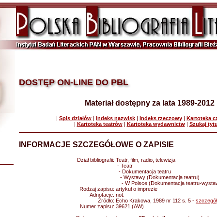
DOSTĘP ON-LINE DO PBL
Materiał dostępny za lata 1989-2012
|
Spis działów
|
Indeks nazwisk
|
Indeks rzeczowy
|
Kartoteka 
|
Kartoteka teatrów
|
Kartoteka wydawnictw
|
Szukaj tyt
INFORMACJE SZCZEGÓŁOWE O ZAPISIE
Dział bibliografii:
Teatr, film, radio, telewizja
- Teatr
- Dokumentacja teatru
- Wystawy (Dokumentacja teatru)
- W Polsce (Dokumentacja teatru-wysta
Rodzaj zapisu:
artykuł o imprezie
Adnotacje:
not.
Źródło:
Echo Krakowa, 1989 nr 112 s. 5 -
szczegó
Numer zapisu:
39621 (AW)