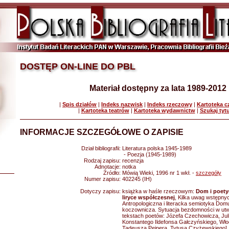
DOSTĘP ON-LINE DO PBL
Materiał dostępny za lata 1989-2012
|
Spis działów
|
Indeks nazwisk
|
Indeks rzeczowy
|
Kartoteka 
|
Kartoteka teatrów
|
Kartoteka wydawnictw
|
Szukaj tyt
INFORMACJE SZCZEGÓŁOWE O ZAPISIE
Dział bibliografii:
Literatura polska 1945-1989
- Poezja (1945-1989)
Rodzaj zapisu:
recenzja
Adnotacje:
notka
Źródło:
Mówią Wieki, 1996 nr 1 wkł. -
szczegóły
Numer zapisu:
402245 (IH)
Dotyczy zapisu:
książka w haśle rzeczowym:
Dom i poet
liryce współczesnej
, Kilka uwag wstępnyc
Antropologiczna i literacka semiotyka Dom
koczownicza. Sytuacja bezdomności w utwo
tekstach poetów: Józefa Czechowicza, Jul
Konstantego Ildefonsa Gałczyńskiego, Wło
Tadeusza Peipera, Tytusa Czyżewskiego]. 