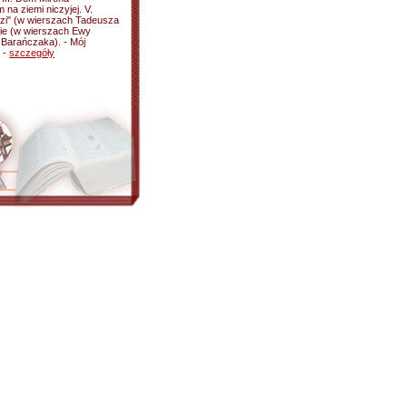
na ziemi niczyjej. V.
dzi" (w wierszach Tadeusza
nie (w wierszach Ewy
a Barańczaka). - Mój
 -
szczegóły