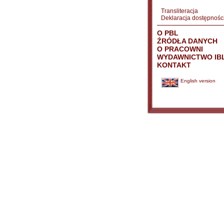
Transliteracja
Deklaracja dostępnośc
O PBL
ŹRÓDŁA DANYCH
O PRACOWNI
WYDAWNICTWO IB
KONTAKT
English version