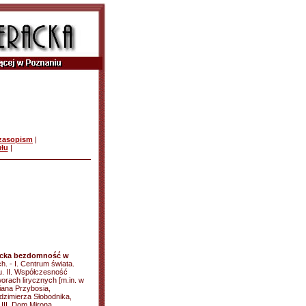
czasopism
|
ułu
|
ycka bezdomność w
h. - I. Centrum świata.
u. II. Współczesność
rach lirycznych [m.in. w
iana Przybosia,
dzimierza Słobodnika,
III. Dom Mirona