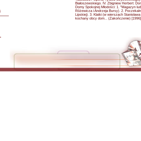
Białoszewskiego. IV. Zbigniew Herbert: Dom 
Domy Spokojnej Młodości: 1. "Magazyn lu
Różewicza i Andrzeja Bursy). 2. Poczekal
i
Lipskiej). 3. Klatki (w wierszach Stanisław
kochany obcy dom... (Zakończenie) [1996]
L