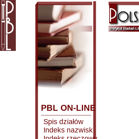
PBL ON-LINE
Spis działów
Indeks nazwisk
Indeks rzeczowy