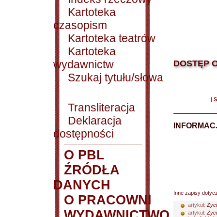
Kartoteka
czasopism
Kartoteka teatrów
Kartoteka
wydawnictw
DOSTĘP O
Szukaj tytułu/słowa
|
S
Transliteracja
Deklaracja
INFORMACJ
dostępności
O PBL
ŹRÓDŁA
DANYCH
Inne zapisy dotyc
O PRACOWNI
artykuł:
Życi
WYDAWNICTWO
artykuł:
Życ