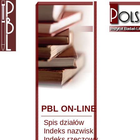
PBL ON-LINE
Spis działów
Indeks nazwisk
Indeks rzeczowy