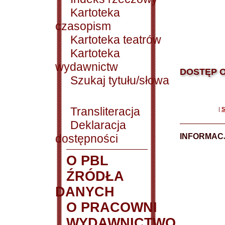
Kartoteka
czasopism
Kartoteka teatrów
Kartoteka
wydawnictw
DOSTĘP O
Szukaj tytułu/słowa
Transliteracja
|
S
Deklaracja
dostępności
INFORMACJ
O PBL
ŹRÓDŁA
DANYCH
O PRACOWNI
WYDAWNICTWO