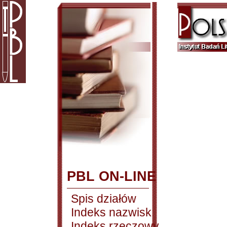
PBL ON-LINE
Spis działów
Indeks nazwisk
Indeks rzeczowy