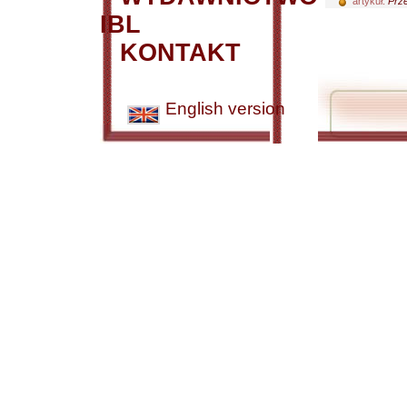
artykuł:
Prze
IBL
KONTAKT
English version