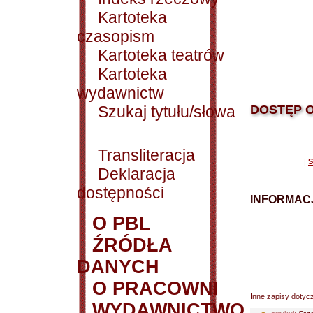
Kartoteka
czasopism
Kartoteka teatrów
Kartoteka
wydawnictw
Szukaj tytułu/słowa
DOSTĘP O
Transliteracja
|
S
Deklaracja
dostępności
INFORMACJ
O PBL
ŹRÓDŁA
DANYCH
O PRACOWNI
Inne zapisy dotyc
WYDAWNICTWO