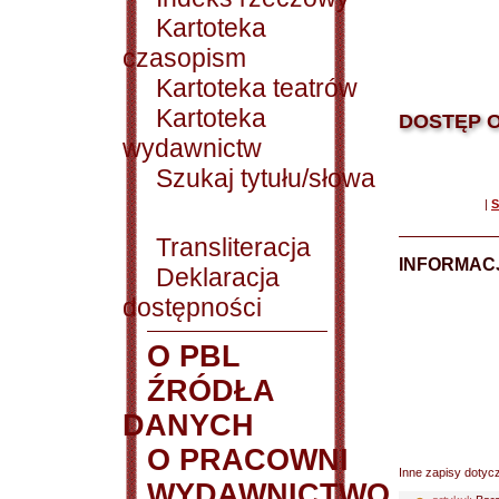
Kartoteka
czasopism
Kartoteka teatrów
Kartoteka
DOSTĘP O
wydawnictw
Szukaj tytułu/słowa
|
S
Transliteracja
INFORMACJ
Deklaracja
dostępności
O PBL
ŹRÓDŁA
DANYCH
O PRACOWNI
Inne zapisy dotyc
WYDAWNICTWO