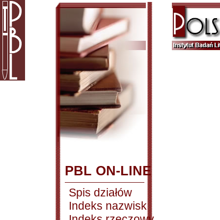
PBL ON-LINE
Spis działów
Indeks nazwisk
Indeks rzeczowy