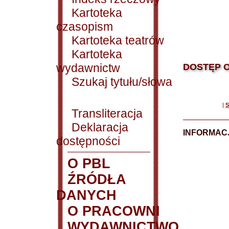
Kartoteka
czasopism
Kartoteka teatrów
Kartoteka
wydawnictw
DOSTĘP O
Szukaj tytułu/słowa
|
S
Transliteracja
Deklaracja
INFORMACJ
dostępności
O PBL
ŹRÓDŁA
DANYCH
O PRACOWNI
WYDAWNICTWO