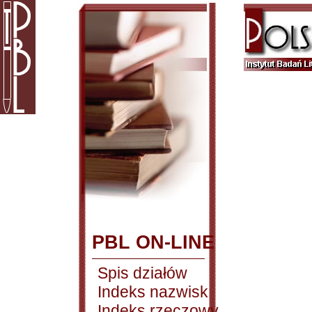
PBL ON-LINE
Spis działów
Indeks nazwisk
Indeks rzeczowy