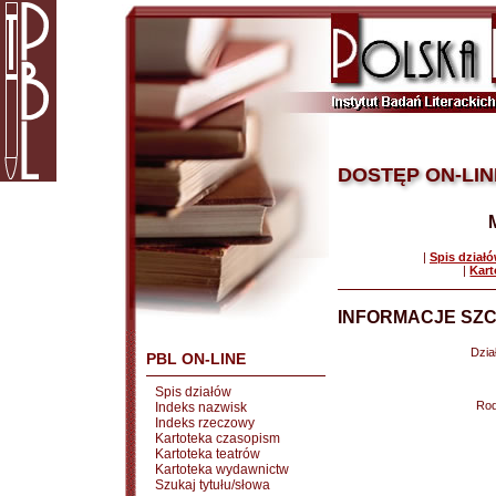
DOSTĘP ON-LIN
|
Spis dział
|
Kart
INFORMACJE SZC
Dział
PBL ON-LINE
Spis działów
Rod
Indeks nazwisk
Indeks rzeczowy
Kartoteka czasopism
Kartoteka teatrów
Kartoteka wydawnictw
Szukaj tytułu/słowa