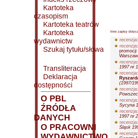
Kartoteka
czasopism
Kartoteka teatrów
Kartoteka
Inne zapisy dotyc
wydawnictw
recenzja:
recenzja:
Szukaj tytułu/słowa
promocji
Warszawi
recenzja:
Transliteracja
1997 nr 1
recenzja:
Deklaracja
Ryszard
(1997/199
dostępności
recenzja:
Powszech
O PBL
recenzja:
Sycyna 1
ŹRÓDŁA
recenzja:
DANYCH
1997 nr 2
recenzja:
O PRACOWNI
Śląsk 199
recenzja:
WYDAWNICTWO