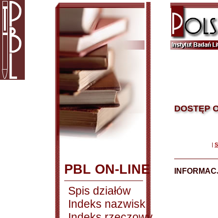
DOSTĘP O
|
S
PBL ON-LINE
INFORMACJ
Spis działów
Indeks nazwisk
Indeks rzeczowy