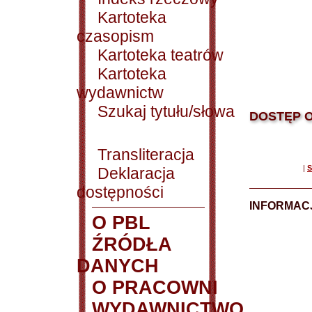
Kartoteka
czasopism
Kartoteka teatrów
Kartoteka
wydawnictw
Szukaj tytułu/słowa
DOSTĘP O
Transliteracja
|
S
Deklaracja
dostępności
INFORMACJ
O PBL
ŹRÓDŁA
DANYCH
O PRACOWNI
WYDAWNICTWO