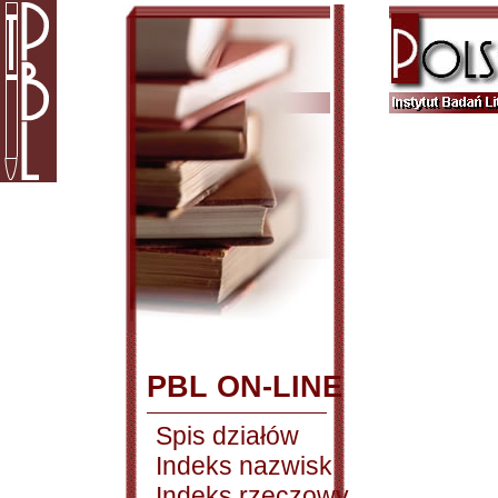
PBL ON-LINE
Spis działów
Indeks nazwisk
Indeks rzeczowy