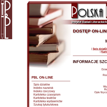
DOSTĘP ON-LIN
|
Spis dział
|
Kart
INFORMACJE SZC
Dział
Rod
PBL ON-LINE
Spis działów
Wy
Indeks nazwisk
Ro
Indeks rzeczowy
Opis fizyc
Kartoteka czasopism
Kartoteka teatrów
Kartoteka wydawnictw
Szukaj tytułu/słowa