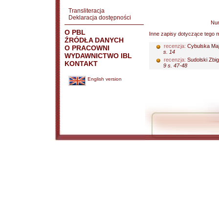
Transliteracja
Deklaracja dostępności
Nu
O PBL
Inne zapisy dotyczące tego m
ŹRÓDŁA DANYCH
recenzja:
Cybulska Maj
O PRACOWNI
s. 14
WYDAWNICTWO IBL
recenzja:
Sudolski Zbi
KONTAKT
9 s. 47-48
English version