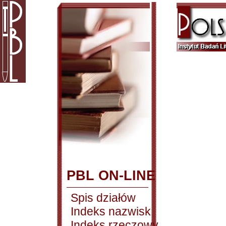
PBL ON-LINE
Spis działów
Indeks nazwisk
Indeks rzeczowy