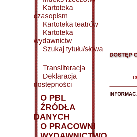
Kartoteka
czasopism
Kartoteka teatrów
Kartoteka
wydawnictw
Szukaj tytułu/słowa
DOSTĘP O
Transliteracja
Deklaracja
|
S
dostępności
INFORMACJ
O PBL
ŹRÓDŁA
DANYCH
O PRACOWNI
WYDAWNICTWO