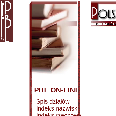
PBL ON-LINE
Spis działów
Indeks nazwisk
Indeks rzeczowy