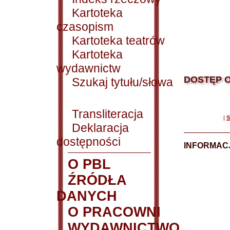
Kartoteka
czasopism
Kartoteka teatrów
Kartoteka
wydawnictw
DOSTĘP O
Szukaj tytułu/słowa
Transliteracja
|
S
Deklaracja
dostępności
INFORMACJ
O PBL
ŹRÓDŁA
DANYCH
O PRACOWNI
WYDAWNICTWO