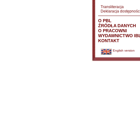
Transliteracja
Deklaracja dostępnośc
O PBL
ŹRÓDŁA DANYCH
O PRACOWNI
WYDAWNICTWO IB
KONTAKT
English version