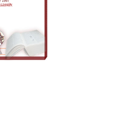
z 1997
zczegóły