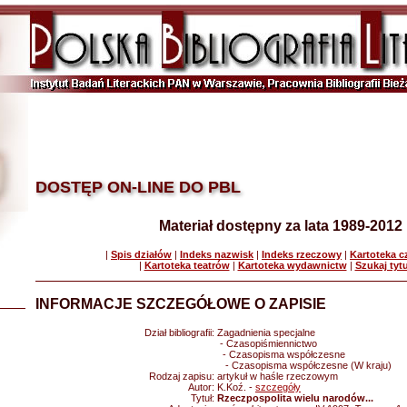
DOSTĘP ON-LINE DO PBL
Materiał dostępny za lata 1989-2012
|
Spis działów
|
Indeks nazwisk
|
Indeks rzeczowy
|
Kartoteka 
|
Kartoteka teatrów
|
Kartoteka wydawnictw
|
Szukaj tyt
INFORMACJE SZCZEGÓŁOWE O ZAPISIE
Dział bibliografii:
Zagadnienia specjalne
- Czasopiśmiennictwo
- Czasopisma współczesne
- Czasopisma współczesne (W kraju)
Rodzaj zapisu:
artykuł w haśle rzeczowym
Autor:
K.Koź. -
szczegóły
Tytuł:
Rzeczpospolita wielu narodów...