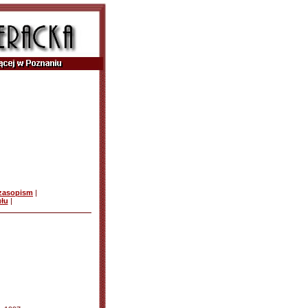
czasopism
|
ułu
|