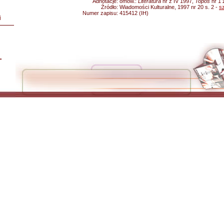
Adnotacje:
omów.:
Literatura
nr z IV 1997,
Topos
nr 1 
Źródło:
Wiadomości Kulturalne, 1997 nr 20 s. 2 -
s
Numer zapisu:
415412 (IH)
i
L