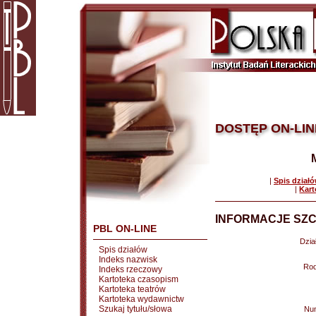
DOSTĘP ON-LIN
|
Spis dział
|
Kart
INFORMACJE SZC
PBL ON-LINE
Dział
Spis działów
Indeks nazwisk
Rod
Indeks rzeczowy
Kartoteka czasopism
Kartoteka teatrów
Kartoteka wydawnictw
Szukaj tytułu/słowa
Nu