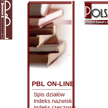
PBL ON-LINE
Spis działów
Indeks nazwisk
Indeks rzeczowy