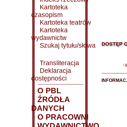
Kartoteka
czasopism
Kartoteka teatrów
Kartoteka
wydawnictw
DOSTĘP O
Szukaj tytułu/słowa
Transliteracja
|
S
Deklaracja
dostępności
INFORMACJ
O PBL
ŹRÓDŁA
DANYCH
O PRACOWNI
WYDAWNICTWO