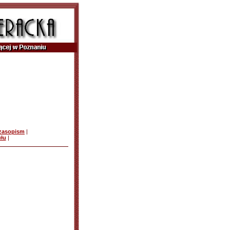
czasopism
|
ułu
|