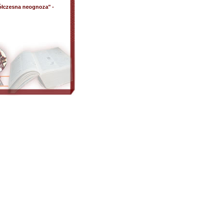
łczesna neognoza" -