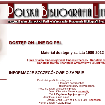
DOSTĘP ON-LINE DO PBL
Materiał dostępny za lata 1989-2012
|
Spis działów
|
Indeks nazwisk
|
Indeks rzeczowy
|
Kartoteka 
|
Kartoteka teatrów
|
Kartoteka wydawnictw
|
Szukaj tyt
INFORMACJE SZCZEGÓŁOWE O ZAPISIE
Dział bibliografii:
Literatury obce
- Literatura powszechna
- Historia literatury (powszechna)
Rodzaj zapisu:
artykuł o imprezie
Autor:
Klimowicz Marek -
szczegóły
Tytuł:
Czy New Age jest gnozą?
Adnotacje:
z not. o aut.
Źródło:
Znak, 1997 nr 1 s. 204-208 -
szczegóły
Numer zapisu:
417262 (AW)