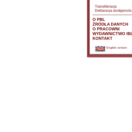
Transliteracja
Deklaracja dostępnośc
O PBL
ŹRÓDŁA DANYCH
O PRACOWNI
WYDAWNICTWO IB
KONTAKT
English version