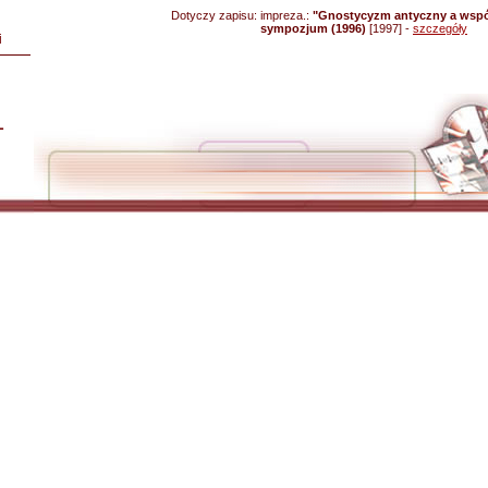
Dotyczy zapisu:
impreza.:
"Gnostycyzm antyczny a wspó
sympozjum (1996)
[1997] -
szczegóły
i
L