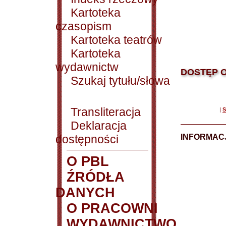
Kartoteka
czasopism
Kartoteka teatrów
Kartoteka
wydawnictw
DOSTĘP O
Szukaj tytułu/słowa
Transliteracja
|
S
Deklaracja
dostępności
INFORMACJ
O PBL
ŹRÓDŁA
DANYCH
O PRACOWNI
WYDAWNICTWO