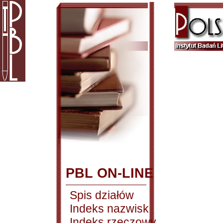
PBL ON-LINE
Spis działów
Indeks nazwisk
Indeks rzeczowy