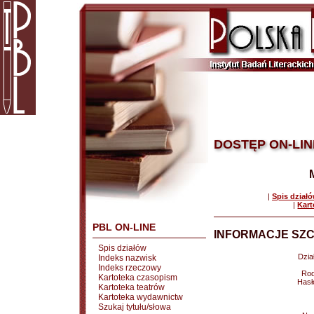
DOSTĘP ON-LIN
|
Spis dział
|
Kart
PBL ON-LINE
INFORMACJE SZC
Spis działów
Dział
Indeks nazwisk
Indeks rzeczowy
Rod
Kartoteka czasopism
Hasł
Kartoteka teatrów
Kartoteka wydawnictw
Szukaj tytułu/słowa