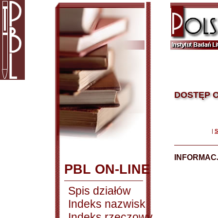
DOSTĘP O
|
S
INFORMACJ
PBL ON-LINE
Spis działów
Indeks nazwisk
Indeks rzeczowy