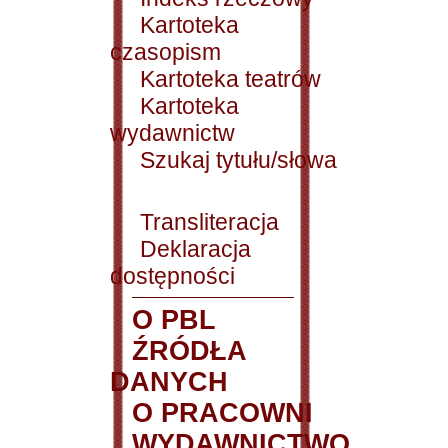
Kartoteka
czasopism
Kartoteka teatrów
Kartoteka
wydawnictw
Szukaj tytułu/słowa
Transliteracja
Deklaracja
dostępności
O PBL
ŹRÓDŁA
DANYCH
O PRACOWNI
WYDAWNICTWO