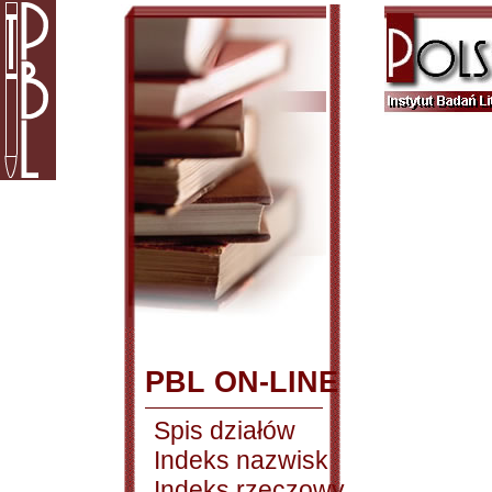
PBL ON-LINE
Spis działów
Indeks nazwisk
Indeks rzeczowy