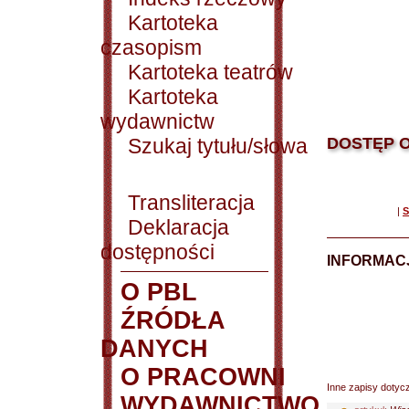
Kartoteka
czasopism
Kartoteka teatrów
Kartoteka
wydawnictw
Szukaj tytułu/słowa
DOSTĘP O
Transliteracja
|
S
Deklaracja
dostępności
INFORMACJ
O PBL
ŹRÓDŁA
DANYCH
O PRACOWNI
Inne zapisy dotyc
WYDAWNICTWO