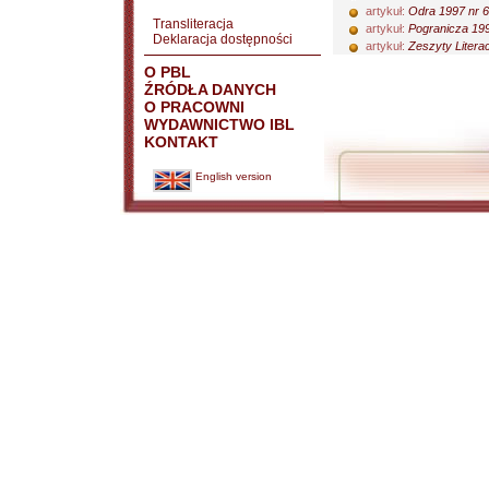
artykuł:
Odra 1997 nr 6
Transliteracja
artykuł:
Pogranicza 199
Deklaracja dostępności
artykuł:
Zeszyty Litera
O PBL
ŹRÓDŁA DANYCH
O PRACOWNI
WYDAWNICTWO IBL
KONTAKT
English version