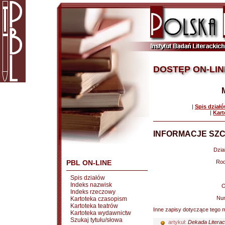
DOSTĘP ON-LIN
|
Spis dział
|
Kart
INFORMACJE SZC
Dział
PBL ON-LINE
Rod
Spis działów
Indeks nazwisk
O
Indeks rzeczowy
Nu
Kartoteka czasopism
Kartoteka teatrów
Inne zapisy dotyczące tego m
Kartoteka wydawnictw
Szukaj tytułu/słowa
artykuł:
Dekada Literac