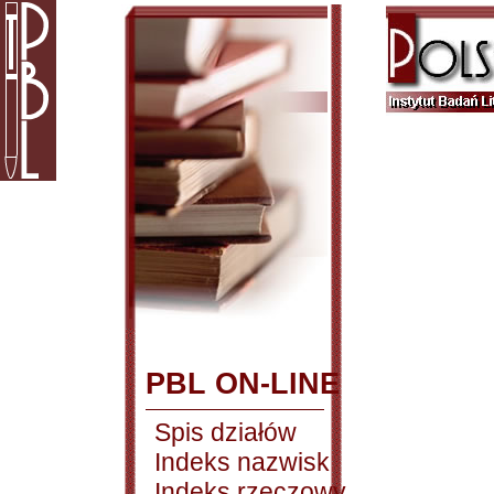
PBL ON-LINE
Spis działów
Indeks nazwisk
Indeks rzeczowy