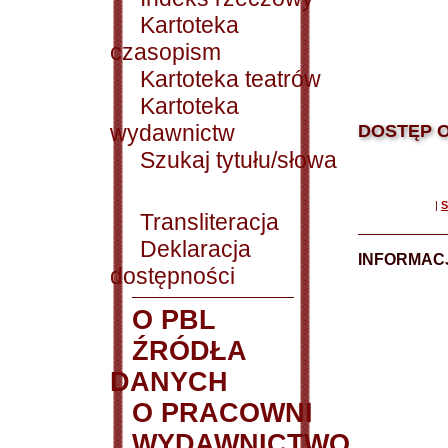
Kartoteka
czasopism
Kartoteka teatrów
Kartoteka
wydawnictw
DOSTĘP O
Szukaj tytułu/słowa
|
S
Transliteracja
Deklaracja
INFORMACJ
dostępności
O PBL
ŹRÓDŁA
DANYCH
O PRACOWNI
WYDAWNICTWO