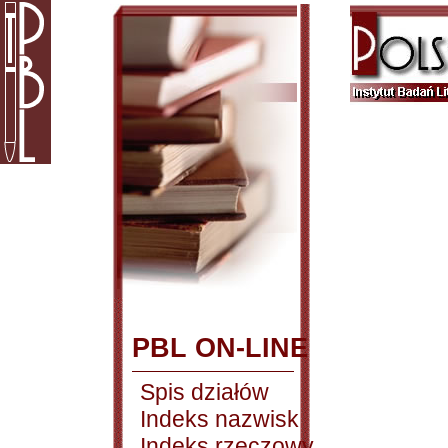
PBL ON-LINE
Spis działów
Indeks nazwisk
Indeks rzeczowy