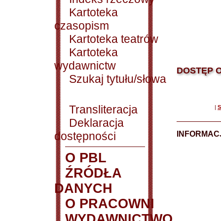
Kartoteka
czasopism
Kartoteka teatrów
Kartoteka
wydawnictw
DOSTĘP O
Szukaj tytułu/słowa
Transliteracja
|
S
Deklaracja
dostępności
INFORMACJ
O PBL
ŹRÓDŁA
DANYCH
O PRACOWNI
WYDAWNICTWO