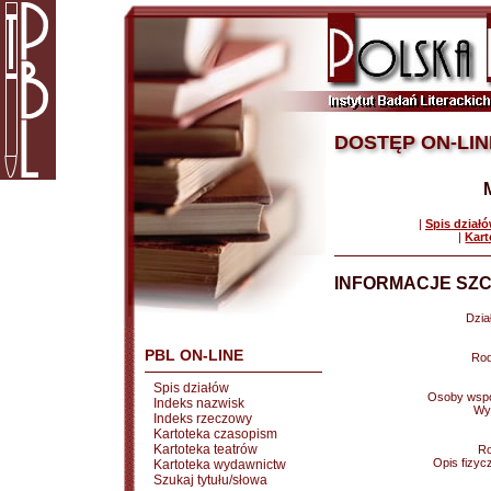
DOSTĘP ON-LIN
|
Spis dział
|
Kart
INFORMACJE SZC
Dział
PBL ON-LINE
Rod
Spis działów
Osoby wspó
Indeks nazwisk
Wy
Indeks rzeczowy
Kartoteka czasopism
Kartoteka teatrów
Ro
Opis fizyc
Kartoteka wydawnictw
Szukaj tytułu/słowa