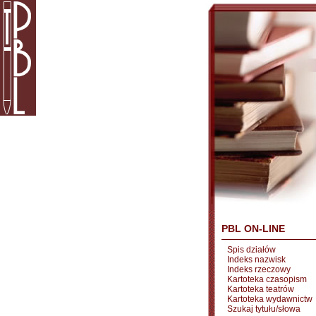
PBL ON-LINE
Spis działów
Indeks nazwisk
Indeks rzeczowy
Kartoteka czasopism
Kartoteka teatrów
Kartoteka wydawnictw
Szukaj tytułu/słowa