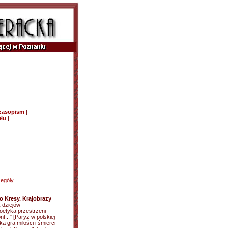
czasopism
|
ułu
|
egóły
o Kresy. Krajobrazy
Z dziejów
Poetyka przestrzeni
t..." [Paryż w polskiej
ka gra miłości i śmierci