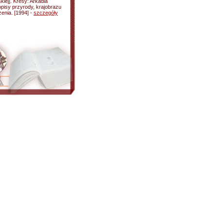
iej]. Kresy: Arkadia
[opisy przyrody, krajobrazu
zenia. [1994] -
szczegóły