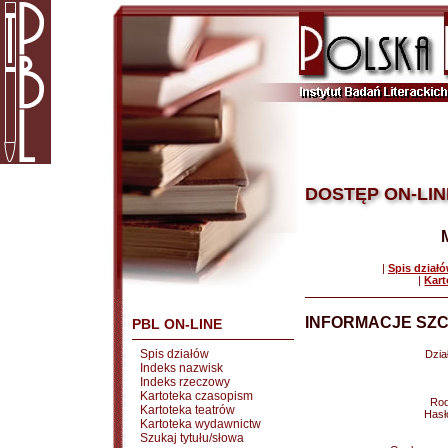
DOSTĘP ON-LIN
|
Spis dział
|
Kart
INFORMACJE SZC
PBL ON-LINE
Spis działów
Dział
Indeks nazwisk
Indeks rzeczowy
Kartoteka czasopism
Rod
Kartoteka teatrów
Hasł
Kartoteka wydawnictw
Szukaj tytułu/słowa