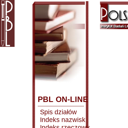
PBL ON-LINE
Spis działów
Indeks nazwisk
Indeks rzeczowy