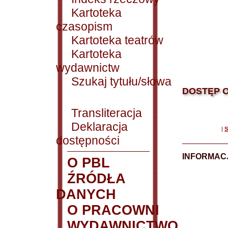
Kartoteka
czasopism
Kartoteka teatrów
Kartoteka
wydawnictw
Szukaj tytułu/słowa
DOSTĘP O
Transliteracja
Deklaracja
|
S
dostępności
INFORMACJ
O PBL
ŹRÓDŁA
DANYCH
O PRACOWNI
WYDAWNICTWO