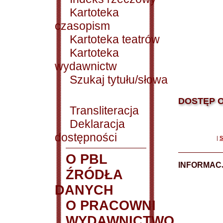
Kartoteka
czasopism
Kartoteka teatrów
Kartoteka
wydawnictw
Szukaj tytułu/słowa
DOSTĘP O
Transliteracja
Deklaracja
dostępności
|
S
O PBL
INFORMACJ
ŹRÓDŁA
DANYCH
O PRACOWNI
WYDAWNICTWO