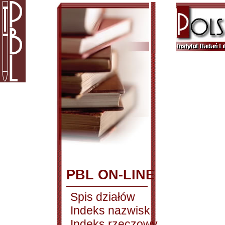
PBL ON-LINE
Spis działów
Indeks nazwisk
Indeks rzeczowy