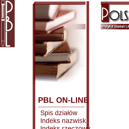
PBL ON-LINE
Spis działów
Indeks nazwisk
Indeks rzeczowy