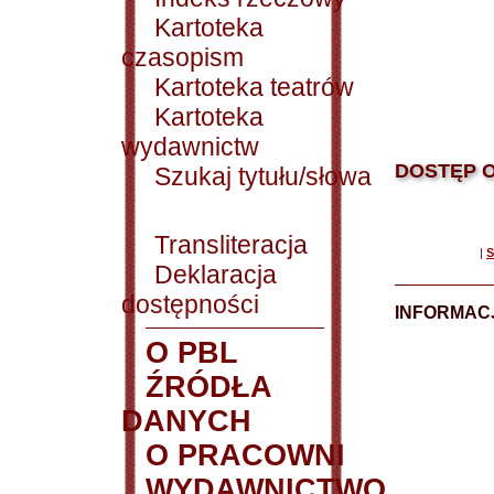
Kartoteka
czasopism
Kartoteka teatrów
Kartoteka
wydawnictw
DOSTĘP O
Szukaj tytułu/słowa
Transliteracja
|
S
Deklaracja
dostępności
INFORMACJ
O PBL
ŹRÓDŁA
DANYCH
O PRACOWNI
WYDAWNICTWO