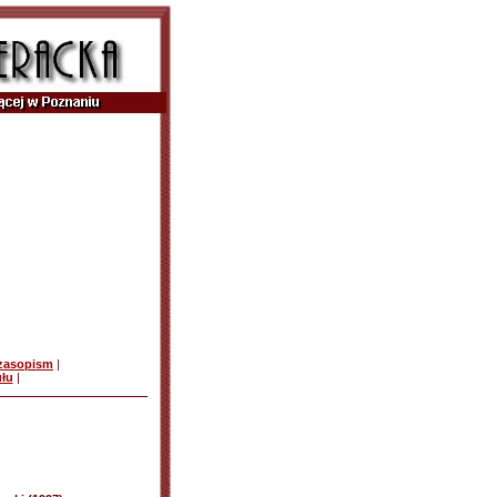
czasopism
|
ułu
|