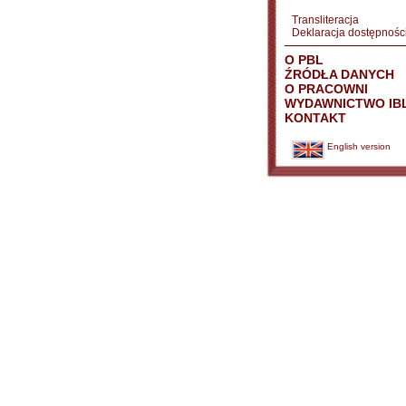
Transliteracja
Deklaracja dostępnośc
O PBL
ŹRÓDŁA DANYCH
O PRACOWNI
WYDAWNICTWO IB
KONTAKT
English version