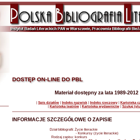
DOSTĘP ON-LINE DO PBL
Materiał dostępny za lata 1989-2012
|
Spis działów
|
Indeks nazwisk
|
Indeks rzeczowy
|
Kartoteka 
|
Kartoteka teatrów
|
Kartoteka wydawnictw
|
Szukaj tyt
INFORMACJE SZCZEGÓŁOWE O ZAPISIE
Dział bibliografii:
Życie literackie
- Konkursy (życie literackie)
Rodzaj zapisu:
konkurs