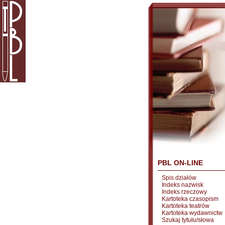
PBL ON-LINE
Spis działów
Indeks nazwisk
Indeks rzeczowy
Kartoteka czasopism
Kartoteka teatrów
Kartoteka wydawnictw
Szukaj tytułu/słowa