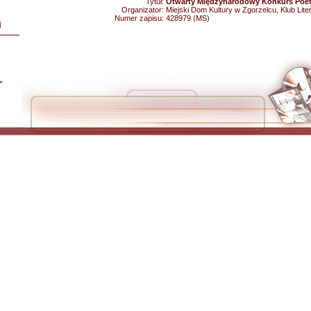
Tytuł:
Otwarty Międzynarodowy Konkurs Poety
Organizator:
Miejski Dom Kultury w Zgorzelcu, Klub Liter
Numer zapisu:
428979 (MS)
i
L