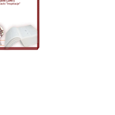
cki (1997)
acki "Inspiracje"