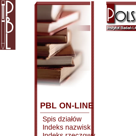
PBL ON-LINE
Spis działów
Indeks nazwisk
Indeks rzeczowy