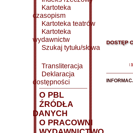
Kartoteka
czasopism
Kartoteka teatrów
Kartoteka
wydawnictw
DOSTĘP O
Szukaj tytułu/słowa
Transliteracja
|
S
Deklaracja
dostępności
INFORMACJ
O PBL
ŹRÓDŁA
DANYCH
O PRACOWNI
WYDAWNICTWO