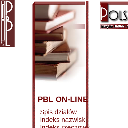
PBL ON-LINE
Spis działów
Indeks nazwisk
Indeks rzeczowy