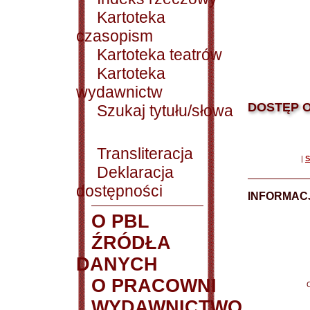
Kartoteka
czasopism
Kartoteka teatrów
Kartoteka
wydawnictw
DOSTĘP O
Szukaj tytułu/słowa
Transliteracja
|
S
Deklaracja
dostępności
INFORMACJ
O PBL
ŹRÓDŁA
DANYCH
O PRACOWNI
WYDAWNICTWO