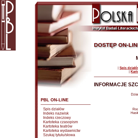
DOSTĘP ON-LIN
|
Spis dział
|
Kart
INFORMACJE SZC
Dział
PBL ON-LINE
Spis działów
Rod
Hasł
Indeks nazwisk
Indeks rzeczowy
Kartoteka czasopism
Kartoteka teatrów
Kartoteka wydawnictw
Szukaj tytułu/słowa