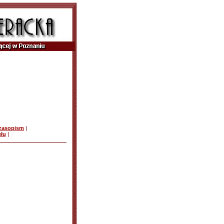
czasopism
|
ułu
|