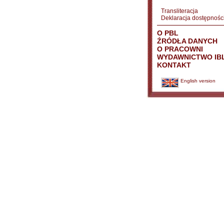
Transliteracja
Deklaracja dostępnośc
O PBL
ŹRÓDŁA DANYCH
O PRACOWNI
WYDAWNICTWO IB
KONTAKT
English version