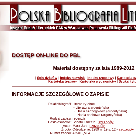
DOSTĘP ON-LINE DO PBL
Materiał dostępny za lata 1989-2012
|
Spis działów
|
Indeks nazwisk
|
Indeks rzeczowy
|
Kartoteka 
|
Kartoteka teatrów
|
Kartoteka wydawnictw
|
Szukaj tyt
INFORMACJE SZCZEGÓŁOWE O ZAPISIE
Dział bibliografii:
Literatury obce
- Literatura argentyńska
- Hasła szczegółowe (argentyńska)
- Hasła osobowe (argentyńska)
Rodzaj zapisu:
recenzja
Hasło osobowe:
Sabato Ernesto -
szczegóły
Autor:
Marx Jan -
szczegóły
Źródło:
Odrodzenie, 1989 nr 19 s. 12 -
szczegóły
Numer zapisu:
43501 (MS)