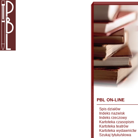
PBL ON-LINE
Spis działów
Indeks nazwisk
Indeks rzeczowy
Kartoteka czasopism
Kartoteka teatrów
Kartoteka wydawnictw
Szukaj tytułu/słowa