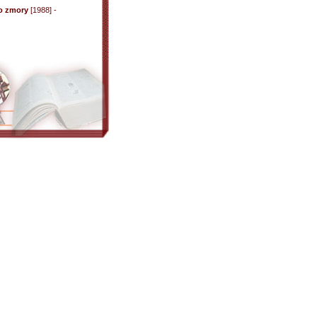
go zmory
[1988] -