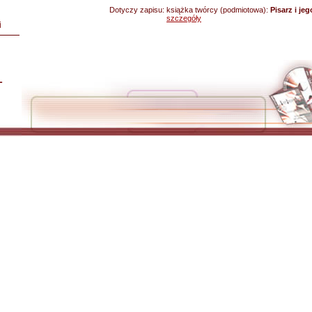
Dotyczy zapisu:
książka twórcy (podmiotowa):
Pisarz i je
szczegóły
i
L