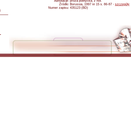
Adnotacje:
proza poetycka; z not.
Źródło:
Borussia, 1997 nr 15 s. 86-87 -
szczegóły
Numer zapisu:
435123 (BD)
i
L