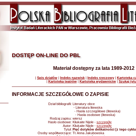
DOSTĘP ON-LINE DO PBL
Materiał dostępny za lata 1989-2012
|
Spis działów
|
Indeks nazwisk
|
Indeks rzeczowy
|
Kartoteka 
|
Kartoteka teatrów
|
Kartoteka wydawnictw
|
Szukaj tyt
INFORMACJE SZCZEGÓŁOWE O ZAPISIE
Dział bibliografii:
Literatury obce
- Literatura litewska
- Hasła szczegółowe (litewska)
- Hasła osobowe (litewska)
Rodzaj zapisu:
wiersz
Hasło osobowe:
Kliukaite Nijole -
szczegóły
Autor:
Kliukaite Nijole -
szczegóły
Tytuł:
Pięć dotyków delikatności [z tego cykl
Osoby współtworzące:
Tł. Anna Jakubowska