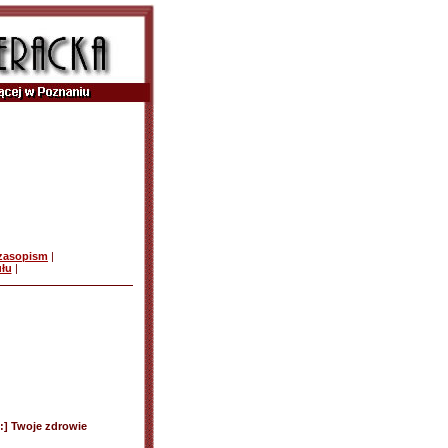
czasopism
|
ułu
|
u:] Twoje zdrowie