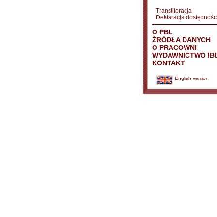
Transliteracja
Deklaracja dostępnośc
O PBL
ŹRÓDŁA DANYCH
O PRACOWNI
WYDAWNICTWO IB
KONTAKT
English version