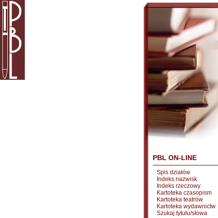
PBL ON-LINE
Spis działów
Indeks nazwisk
Indeks rzeczowy
Kartoteka czasopism
Kartoteka teatrów
Kartoteka wydawnictw
Szukaj tytułu/słowa