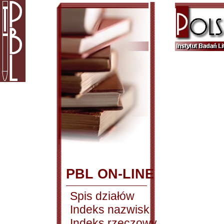
PBL ON-LINE
Spis działów
Indeks nazwisk
Indeks rzeczowy