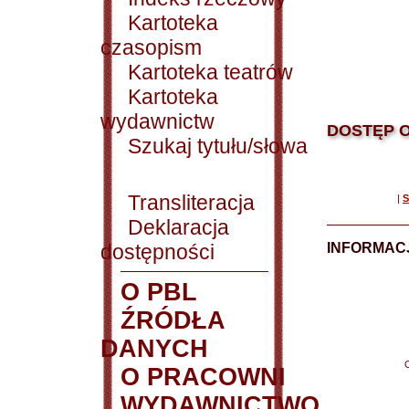
Kartoteka
czasopism
Kartoteka teatrów
Kartoteka
wydawnictw
DOSTĘP O
Szukaj tytułu/słowa
Transliteracja
|
S
Deklaracja
dostępności
INFORMACJ
O PBL
ŹRÓDŁA
DANYCH
O PRACOWNI
WYDAWNICTWO