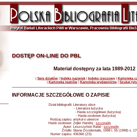
DOSTĘP ON-LINE DO PBL
Materiał dostępny za lata 1989-2012
|
Spis działów
|
Indeks nazwisk
|
Indeks rzeczowy
|
Kartoteka 
|
Kartoteka teatrów
|
Kartoteka wydawnictw
|
Szukaj tyt
INFORMACJE SZCZEGÓŁOWE O ZAPISIE
Dział bibliografii:
Literatury obce
- Literatura łużycka
- Hasła szczegółowe (łużycka)
- Hasła osobowe (łużycka)
Rodzaj zapisu:
artykuł o utworze
Hasło osobowe:
Zejler Handrij -
szczegóły
Autor:
Leszczyński Rafał -
szczegóły
Źródło:
Slavia Occidentalis, 1998 t. 55 (1998) s. 1
Numer zapisu:
436366 (ZS)