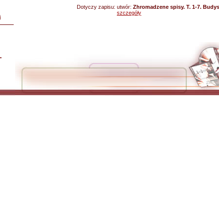
Dotyczy zapisu:
utwór:
Zhromadzene spisy. T. 1-7. Budys
szczegóły
i
L