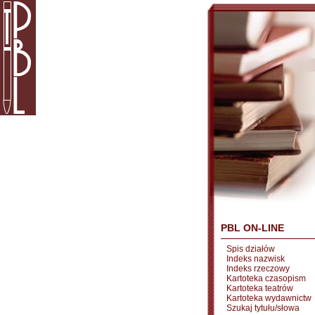
PBL ON-LINE
Spis działów
Indeks nazwisk
Indeks rzeczowy
Kartoteka czasopism
Kartoteka teatrów
Kartoteka wydawnictw
Szukaj tytułu/słowa