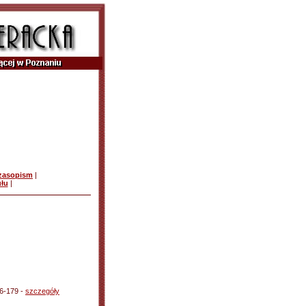
czasopism
|
ułu
|
76-179 -
szczegóły