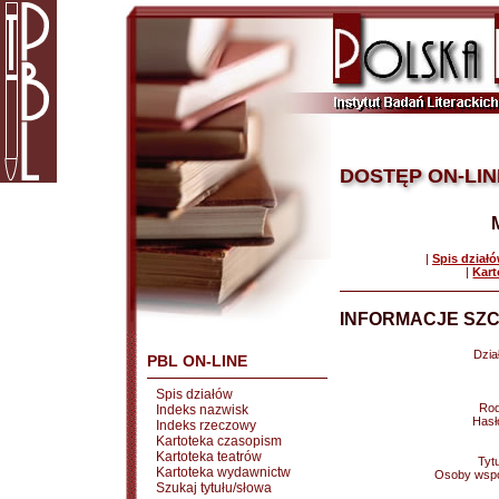
DOSTĘP ON-LIN
|
Spis dział
|
Kart
INFORMACJE SZC
Dział
PBL ON-LINE
Spis działów
Rod
Indeks nazwisk
Hasł
Indeks rzeczowy
Kartoteka czasopism
Kartoteka teatrów
Tytu
Kartoteka wydawnictw
Osoby wspó
Szukaj tytułu/słowa