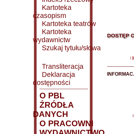
Kartoteka
czasopism
Kartoteka teatrów
Kartoteka
DOSTĘP O
wydawnictw
Szukaj tytułu/słowa
|
S
Transliteracja
Deklaracja
INFORMACJ
dostępności
O PBL
ŹRÓDŁA
DANYCH
O PRACOWNI
WYDAWNICTWO