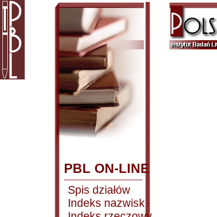
PBL ON-LINE
Spis działów
Indeks nazwisk
Indeks rzeczowy