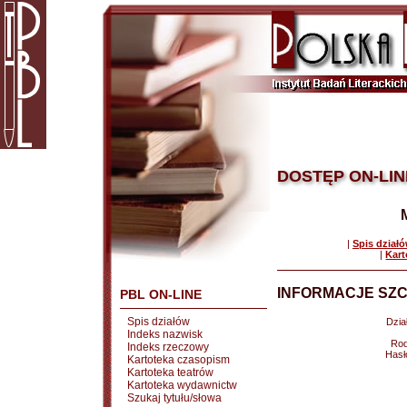
DOSTĘP ON-LIN
|
Spis dział
|
Kart
INFORMACJE SZC
PBL ON-LINE
Spis działów
Dział
Indeks nazwisk
Rod
Indeks rzeczowy
Hasł
Kartoteka czasopism
Kartoteka teatrów
Kartoteka wydawnictw
Szukaj tytułu/słowa